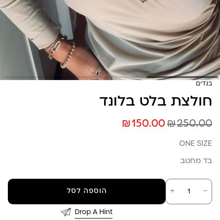
בגדים
חולצת בלט בלונד
₪
₪
150.00
250.00
ONE SIZE
בד מחטב
כמות
－
＋
הוספה לסל
של
חולצת
בלט
Drop A Hint
בלונד