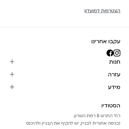
הצטרפות למועדון
עקבו אחרינו
חנות
שרשראות
עזרה
עגילים
משלוחים והחזרות
מידע
צמידים
שאלות נפוצות
אודות
כל התכשיטים
תקנון האתר
הסטודיו
שמירה על התכשיטים
בגדים
מדיניות פרטיות
הצהרת נגישות
אביזרים
רח׳ החרש 8 רמת השרון.
החזרות
טבלת מידות טבעות
(כניסה אחורית לבניין, יש להקיף את הבניין ולהיכנס
גברים
צור קשר