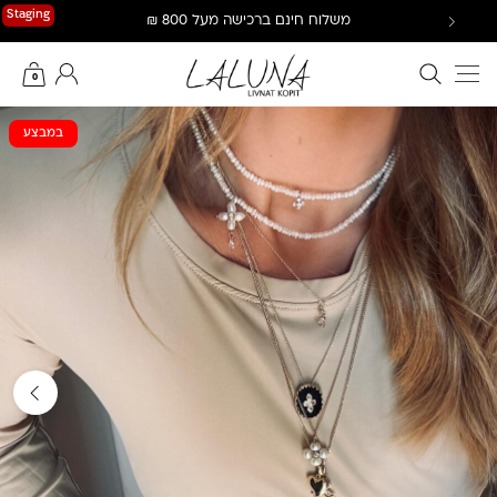
Ski
Staging
משלוח חינם ברכישה מעל 800 ₪
t
conten
חיפוש באתר
החשבון שלי
0
במבצע