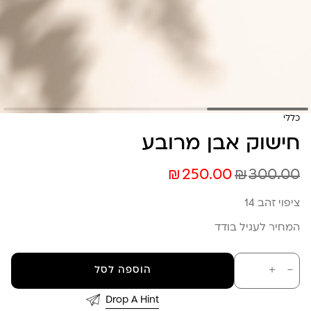
כללי
חישוק אבן מרובע
₪
₪
250.00
300.00
ציפוי זהב 14
המחיר לעגיל בודד
כמות
－
＋
הוספה לסל
של
חישוק
אבן
Drop A Hint
מרובע