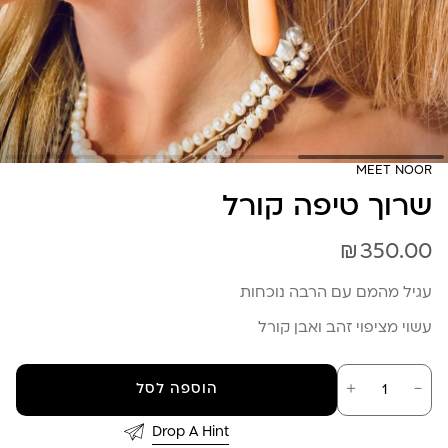
MEET NOOR
שרוך טיפה קורל
₪
350.00
עגיל מהמם עם הרבה נוכחות
עשוי מציפוי זהב ואבן קורל
כמות
－
＋
הוספה לסל
של
שרוך
טיפה
Drop A Hint
קורל