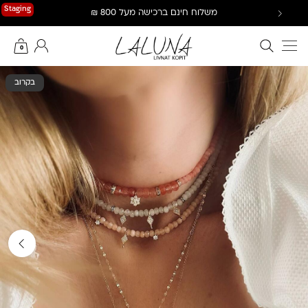
Ski
Staging
משלוח חינם ברכישה מעל 800 ₪
t
conten
חיפוש באתר
החשבון שלי
0
בקרוב