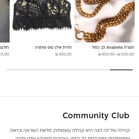
לונה מיה
חגורת Anabella לב כפול
חזיית אילן טופ שחורה
חולצת
₪
₪
₪
טווח
50.00
450.00
450.00
–
500.00
מחירים:
עד
Community Club
קהילה של לה לונה היא קהילה עוצמתית, מלאת השראה וכזאת
שמתפתחת ומתרקמת כל הזמן. הצטרפו למועדון שלנו ותהנו