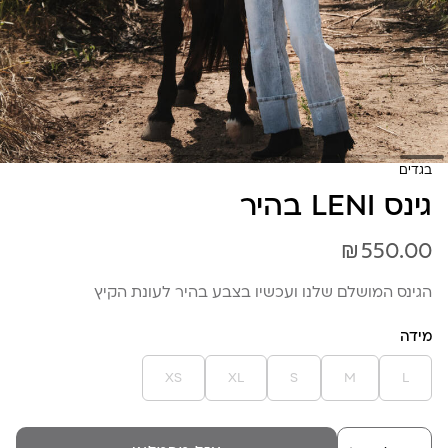
בגדים
גינס LENI בהיר
₪
550.00
הגינס המושלם שלנו ועכשיו בצבע בהיר לעונת הקיץ
מידה
XS
XL
S
M
L
כמות