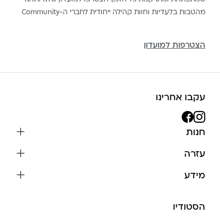
מהטבות בלעדיות וחוות קהילה ייחודית לחברי ה-Community
הצטרפות למועדון
עקבו אחרינו
חנות
שרשראות
עזרה
עגילים
משלוחים והחזרות
מידע
צמידים
שאלות נפוצות
אודות
כל התכשיטים
תקנון האתר
הסטודיו
שמירה על התכשיטים
בגדים
מדיניות פרטיות