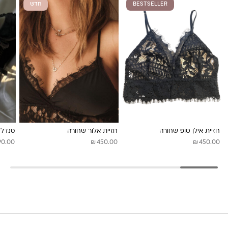
BESTSELLER
חדש
משלוחים לכל העולם באמצעות DHL בעלות של 180 ש”ח
לונה מיה
חזיית אילן טופ שחורה
חזיית אלור שחורה
סנדלי Givany שחו
₪
₪
90.00
450.00
450.00