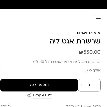
Ski
t
conten
שרשראות אבני חן
שרשרת אגט ליה
₪
550.00
שרשרת מושלמת מבאני אגט בגודל 10 מ”מ
אורך 37+5
כמות
－
＋
הוספה לסל
של
שרשרת
אגט
Drop A Hint
ליה
מק"ט:
90648
הצג ברקוד
שתף