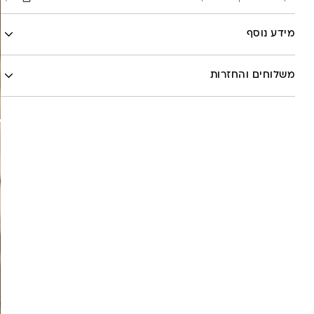
Facebook
מידע נוסף
X
לה לונה
Google
משלוחים והחזרות
Pinterest
Whatsapp
שליח עד הבית- עד 7 ימי עסקים (לא כולל יום ביצוע ההזמנה)-
30 ש”ח
איסוף עצמי מהסטודיו- ללא עלות
משלוח חינם בקניה מעל 800 ש”ח
משלוחים לכל העולם באמצעות DHL בעלות של 180 ש”ח