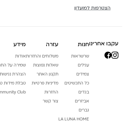
הצטרפות למועדון
עקבו אחרינו
חנות
עזרה
מידע
שרשראות
משלוחים והחזרות
אודות
עגילים
שאלות נפוצות
שמירה על התכ
צמידים
תקנון האתר
הצהרת נגישות
כל התכשיטים
מדיניות פרטיות
טבלת מידות ט
בגדים
החזרות
mmunity Club
אביזרים
צור קשר
גברים
LA LUNA HOME