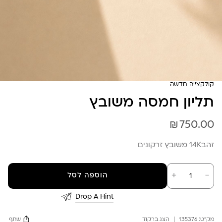
קולקצייה חדשה
תליון חמסה משובץ
₪
750.00
זהב14K משובץ זרקונים
כמות
－
＋
הוספה לסל
של
תליון
חמסה
Drop A Hint
משובץ
מק"ט:
135376
הצג ברקוד
שתף