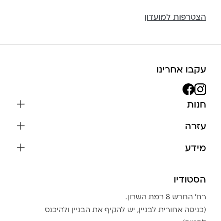
הצטרפות למועדון
עקבו אחרינו
חנות
שרשראות
עזרה
עגילים
משלוחים והחזרות
מידע
צמידים
שאלות נפוצות
אודות
כל התכשיטים
תקנון האתר
הסטודיו
שמירה על התכשיטים
בגדים
מדיניות פרטיות
הצהרת נגישות
אביזרים
רח׳ החרש 8 רמת השרון.
החזרות
טבלת מידות טבעות
(כניסה אחורית לבניין, יש להקיף את הבניין ולהיכנס
גברים
צור קשר