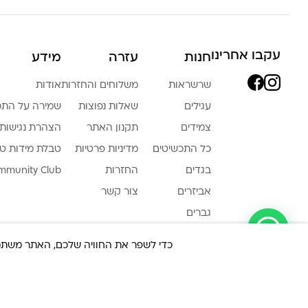
עקבו אחרינו
חנות
עזרה
מידע
שרשראות
משלוחים והחזרות
אודות
עגילים
שאלות נפוצות
שמירה על התכ
צמידים
תקנון האתר
הצהרת נגישות
כל התכשיטים
מדיניות פרטיות
טבלת מידות ט
בגדים
החזרות
mmunity Club
אביזרים
צור קשר
גברים
צריכה עזרה ?
LA LUNA HOME
כדי לשפר את החוויה שלכם, האתר משתמש ב-Cookies, גם מצדדים שלישיים. על ידי המשך גלישה באת