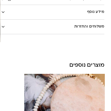
Facebook
מידע נוסף
X
לה לונה
Google
משלוחים והחזרות
Pinterest
Whatsapp
שליח עד הבית- עד 7 ימי עסקים (לא כולל יום ביצוע ההזמנה)-
30 ש”ח
איסוף עצמי מהסטודיו- ללא עלות
משלוח חינם בקניה מעל 800 ש”ח
מוצרים נוספים
משלוחים לכל העולם באמצעות DHL בעלות של 180 ש”ח