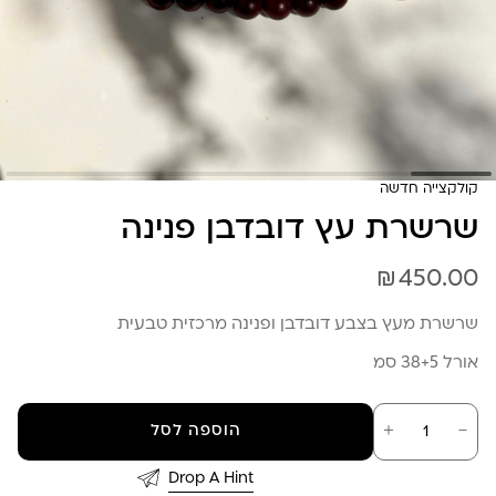
קולקצייה חדשה
שרשרת עץ דובדבן פנינה
₪
450.00
שרשרת מעץ בצבע דובדבן ופנינה מרכזית טבעית
אורל 38+5 סמ
כמות
－
＋
הוספה לסל
של
שרשרת
עץ
Drop A Hint
דובדבן