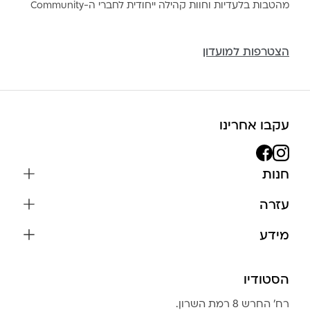
מהטבות בלעדיות וחוות קהילה ייחודית לחברי ה-Community
הצטרפות למועדון
עקבו אחרינו
חנות
שרשראות
עזרה
עגילים
משלוחים והחזרות
מידע
צמידים
שאלות נפוצות
אודות
כל התכשיטים
תקנון האתר
הסטודיו
שמירה על התכשיטים
בגדים
מדיניות פרטיות
הצהרת נגישות
אביזרים
רח׳ החרש 8 רמת השרון.