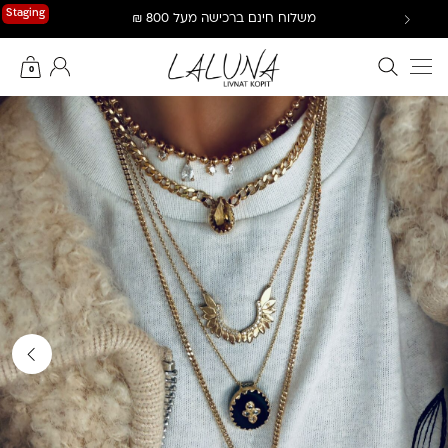
Ski
Staging
משלוח חינם ברכישה מעל 800 ₪
t
conten
חיפוש באתר
החשבון שלי
0