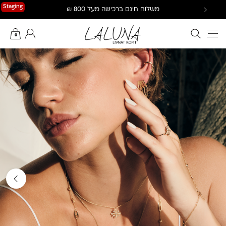
Ski
Staging
משלוח חינם ברכישה מעל 800 ₪
t
conten
חיפוש באתר
החשבון שלי
0