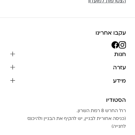
הצטרפות למועדון
עקבו אחרינו
חנות
שרשראות
עזרה
עגילים
משלוחים והחזרות
מידע
צמידים
שאלות נפוצות
אודות
כל התכשיטים
תקנון האתר
הסטודיו
שמירה על התכשיטים
בגדים
מדיניות פרטיות
הצהרת נגישות
אביזרים
רח׳ החרש 8 רמת השרון.
החזרות
טבלת מידות טבעות
(כניסה אחורית לבניין, יש להקיף את הבניין ולהיכנס
גברים
צור קשר
לחנייה)
Community Club
LA LUNA HOME