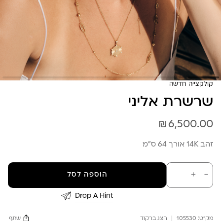
קולקצייה חדשה
שרשרת אליני
₪
6,500.00
זהב 14K אורך 64 ס״מ
כמות
－
＋
הוספה לסל
של
שרשרת
אליני
Drop A Hint
מק"ט:
105530
הצג ברקוד
שתף