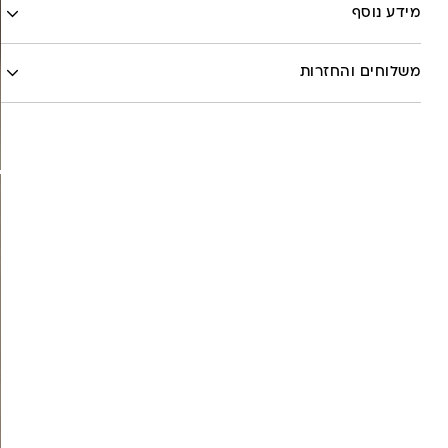
Facebook
מידע נוסף
X
לה לונה
Google
משלוחים והחזרות
Pinterest
Whatsapp
שליח עד הבית- עד 7 ימי עסקים (לא כולל יום ביצוע ההזמנה)-
30 ש”ח
איסוף עצמי מהסטודיו- ללא עלות
משלוח חינם בקניה מעל 800 ש”ח
משלוחים לכל העולם באמצעות DHL בעלות של 180 ש”ח