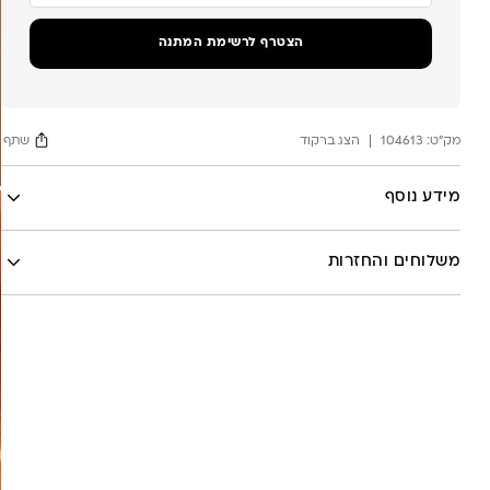
כתובת
הדוא"ל
שלך
הצטרף לרשימת המתנה
כדי
להצטרף
לרשימת
ההמתנה
מק"ט:
עבור
104613
הצג ברקוד
שתף
מוצר
זה
Facebook
מידע נוסף
X
לה לונה
Google
משלוחים והחזרות
Pinterest
Whatsapp
שליח עד הבית- עד 7 ימי עסקים (לא כולל יום ביצוע ההזמנה)-
30 ש”ח
איסוף עצמי מהסטודיו- ללא עלות
משלוח חינם בקניה מעל 800 ש”ח
משלוחים לכל העולם באמצעות DHL בעלות של 180 ש”ח