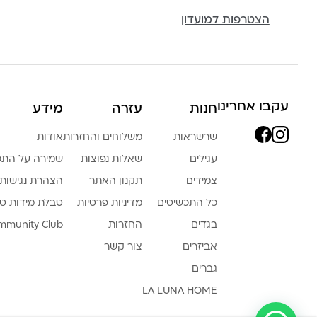
הצטרפות למועדון
עקבו אחרינו
חנות
עזרה
מידע
שרשראות
משלוחים והחזרות
אודות
עגילים
שאלות נפוצות
שמירה על התכ
צמידים
תקנון האתר
הצהרת נגישות
כל התכשיטים
מדיניות פרטיות
טבלת מידות ט
בגדים
החזרות
mmunity Club
אביזרים
צור קשר
גברים
LA LUNA HOME