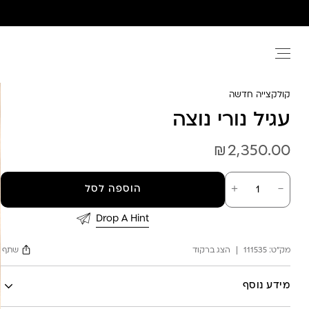
Ski
t
conten
קולקצייה חדשה
עגיל נורי נוצה
₪
2,350.00
כמות
－
＋
הוספה לסל
של
עגיל
נורי
Drop A Hint
נוצה
מק"ט:
111535
הצג ברקוד
שתף
Facebook
מידע נוסף
X