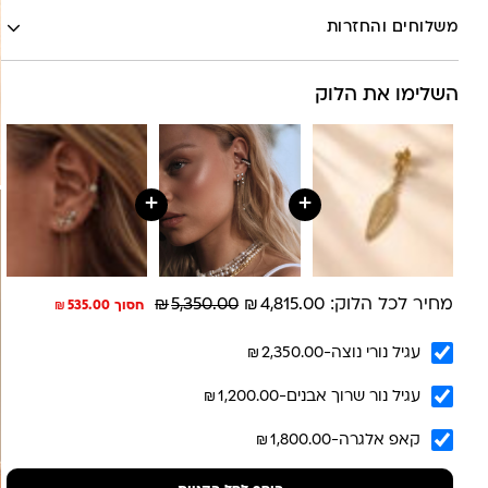
לה לונה
Google
משלוחים והחזרות
Pinterest
Whatsapp
השלימו את הלוק
שליח עד הבית- עד 7 ימי עסקים (לא כולל יום ביצוע ההזמנה)-
30 ש”ח
איסוף עצמי מהסטודיו- ללא עלות
משלוח חינם בקניה מעל 800 ש”ח
משלוחים לכל העולם באמצעות DHL בעלות של 180 ש”ח
+
+
₪
₪
מחיר לכל הלוק:
4,815.00
5,350.00
₪
חסוך
535.00
₪
עגיל נורי נוצה
-
2,350.00
₪
עגיל נור שרוך אבנים
-
1,200.00
₪
קאפ אלגרה
-
1,800.00
לונה מיה