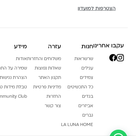
הצטרפות למועדון
עקבו אחרינו
חנות
עזרה
מידע
שרשראות
משלוחים והחזרות
אודות
עגילים
שאלות נפוצות
שמירה על התכ
צמידים
תקנון האתר
הצהרת נגישות
כל התכשיטים
מדיניות פרטיות
טבלת מידות ט
בגדים
החזרות
mmunity Club
אביזרים
צור קשר
גברים
LA LUNA HOME