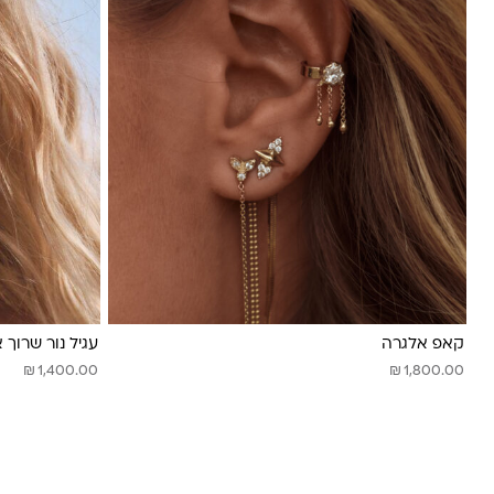
קאפ אלגרה
עגיל נור שרוך 
₪
₪
1,400.00
1,800.00