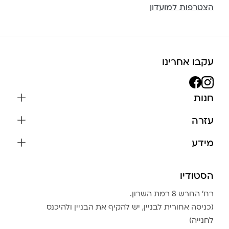
הצטרפות למועדון
עקבו אחרינו
חנות
שרשראות
עזרה
עגילים
משלוחים והחזרות
מידע
צמידים
שאלות נפוצות
אודות
כל התכשיטים
תקנון האתר
הסטודיו
שמירה על התכשיטים
בגדים
מדיניות פרטיות
הצהרת נגישות
אביזרים
רח׳ החרש 8 רמת השרון.
החזרות
טבלת מידות טבעות
(כניסה אחורית לבניין, יש להקיף את הבניין ולהיכנס
גברים
צור קשר
לחנייה)
Community Club
LA LUNA HOME