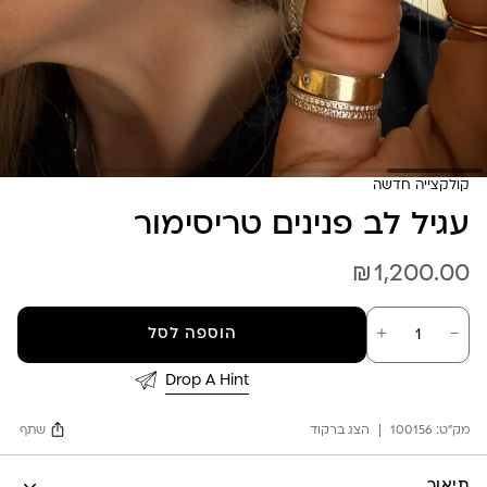
קולקצייה חדשה
עגיל לב פנינים טריסימור
₪
1,200.00
כמות
－
＋
הוספה לסל
של
עגיל
לב
Drop A Hint
פנינים
טריסימור
מק"ט:
100156
הצג ברקוד
שתף
Facebook
תיאור