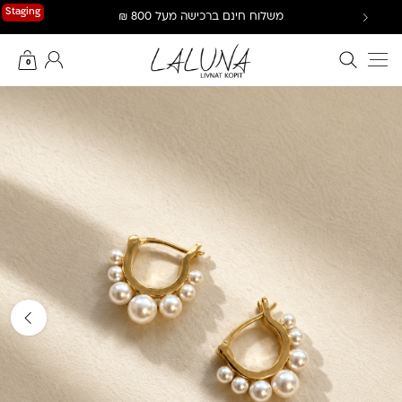
Ski
Staging
משלוח חינם ברכישה מעל 800 ₪
t
conten
חיפוש באתר
החשבון שלי
0