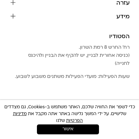
עזרה
עגילים
משלוחים והחזרות
מידע
צמידים
שאלות נפוצות
אודות
כל התכשיטים
תקנון האתר
הסטודיו
שמירה על התכשיטים
בגדים
מדיניות פרטיות
הצהרת נגישות
אביזרים
רח׳ החרש 8 רמת השרון.
החזרות
טבלת מידות טבעות
(כניסה אחורית לבניין, יש להקיף את הבניין ולהיכנס
גברים
צור קשר
לחנייה)
Community Club
LA LUNA HOME
שעות הפעילות: מועדי הפעילות משתנים משבוע לשבוע.
כדי לשפר את החוויה שלכם, האתר משתמש ב-Cookies, גם מצדדים
שלישיים. על ידי המשך גלישה באתר אתה מקבל את
מדיניות
© כל הזכויות שמורות 2025 Built By
IWP
צריכה עזרה ?
הפרטיות
שלנו
אישור