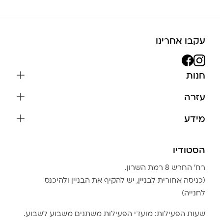
עקבו אחרינו
חנות
שרשראות
עזרה
עגילים
משלוחים והחזרות
מידע
צמידים
שאלות נפוצות
אודות
כל התכשיטים
תקנון האתר
הסטודיו
שמירה על התכשיטים
בגדים
מדיניות פרטיות
הצהרת נגישות
אביזרים
רח׳ החרש 8 רמת השרון.
החזרות
טבלת מידות טבעות
(כניסה אחורית לבניין, יש להקיף את הבניין ולהיכנס
גברים
צור קשר
לחנייה)
Community Club
LA LUNA HOME
שעות הפעילות: מועדי הפעילות משתנים משבוע לשבוע.