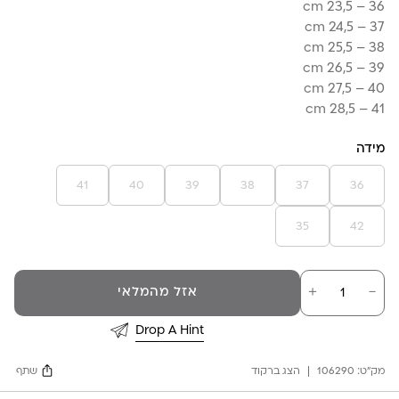
36 – 23,5 cm
37 – 24,5 cm
38 – 25,5 cm
39 – 26,5 cm
40 – 27,5 cm
41 – 28,5 cm
מידה
41
40
39
38
37
36
35
42
כמות
－
＋
אזל מהמלאי
של
סנדלי
Givany
Drop A Hint
כסופות
מק"ט:
106290
הצג ברקוד
שתף