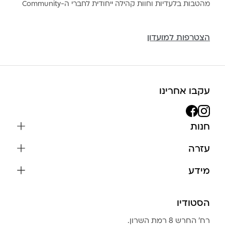
מהטבות בלעדיות וחוות קהילה ייחודית לחברי ה-Community
הצטרפות למועדון
עקבו אחרינו
חנות
שרשראות
עזרה
עגילים
משלוחים והחזרות
מידע
צמידים
שאלות נפוצות
אודות
כל התכשיטים
תקנון האתר
הסטודיו
שמירה על התכשיטים
בגדים
מדיניות פרטיות
הצהרת נגישות
אביזרים
רח׳ החרש 8 רמת השרון.