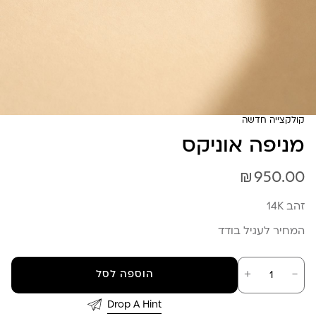
קולקצייה חדשה
מניפה אוניקס
₪
950.00
זהב 14K
המחיר לעגיל בודד
כמות
－
＋
הוספה לסל
של
מניפה
אוניקס
Drop A Hint