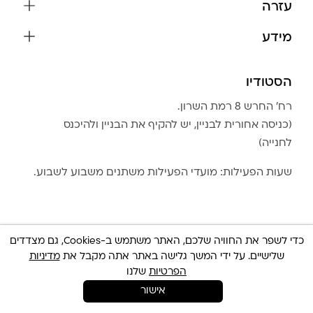
עזרה
עגילים
משלוחים והחזרות
מידע
צמידים
שאלות נפוצות
אודות
כל התכשיטים
תקנון האתר
הסטודיו
שמירה על התכשיטים
בגדים
מדיניות פרטיות
הצהרת נגישות
אביזרים
רח׳ החרש 8 רמת השרון.
החזרות
טבלת מידות טבעות
(כניסה אחורית לבניין, יש להקיף את הבניין ולהיכנס
גברים
צור קשר
לחנייה)
Community Club
LA LUNA HOME
שעות הפעילות: מועדי הפעילות משתנים משבוע לשבוע.
כדי לשפר את החוויה שלכם, האתר משתמש ב-Cookies, גם מצדדים
שלישיים. על ידי המשך גלישה באתר אתה מקבל את
מדיניות
© כל הזכויות שמורות 2025 Built By
IWP
צריכה עזרה ?
הפרטיות
שלנו
אישור