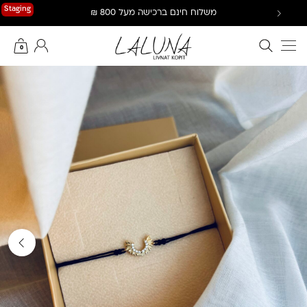
Ski
Staging
משלוח חינם ברכישה מעל 800 ₪
t
conten
חיפוש באתר
החשבון שלי
0