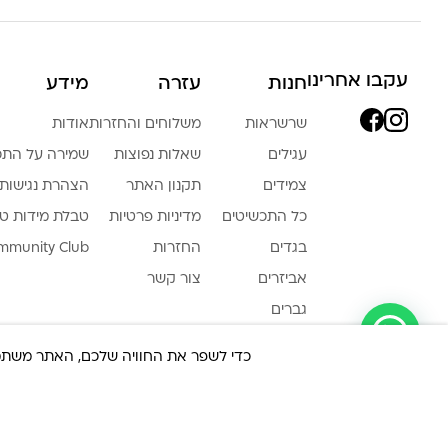
עקבו אחרינו
חנות
עזרה
מידע
שרשראות
משלוחים והחזרות
אודות
עגילים
שאלות נפוצות
שמירה על התכ
צמידים
תקנון האתר
הצהרת נגישות
כל התכשיטים
מדיניות פרטיות
טבלת מידות ט
בגדים
החזרות
mmunity Club
אביזרים
צור קשר
גברים
צריכה עזרה ?
LA LUNA HOME
כדי לשפר את החוויה שלכם, האתר משתמש ב-Cookies, גם מצדדים שלישיים. על ידי המשך גלישה באת