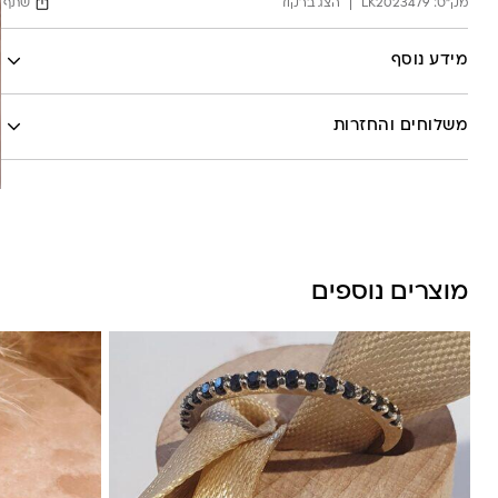
מק"ט:
LK2023479
הצג ברקוד
שתף
Facebook
מידע נוסף
X
לה לונה
Google
משלוחים והחזרות
Pinterest
Whatsapp
שליח עד הבית- עד 7 ימי עסקים (לא כולל יום ביצוע ההזמנה)-
30 ש”ח
איסוף עצמי מהסטודיו- ללא עלות
משלוח חינם בקניה מעל 800 ש”ח
מוצרים נוספים
משלוחים לכל העולם באמצעות DHL בעלות של 180 ש”ח