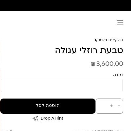
Ski
t
conten
קולקציית פלמנקו
טבעת רוזלי עגולה
₪
3,600.00
מידה
כמות
－
＋
הוספה לסל
של
טבעת
רוזלי
Drop A Hint
עגולה