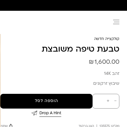
Ski
t
conten
קולקצייה חדשה
טבעת טיפה משובצת
₪
1,600.00
זהב 14K
שיבוץ זרקונים
כמות
－
＋
הוספה לסל
של
טבעת
טיפה
Drop A Hint
משובצת
מק"ט:
135575
הצג ברקוד
שתף