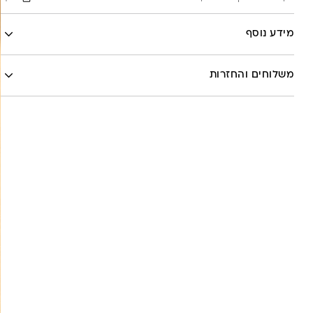
Facebook
מידע נוסף
X
לה לונה
Google
משלוחים והחזרות
Pinterest
Whatsapp
שליח עד הבית- עד 7 ימי עסקים (לא כולל יום ביצוע ההזמנה)-
30 ש”ח
איסוף עצמי מהסטודיו- ללא עלות
משלוח חינם בקניה מעל 800 ש”ח
משלוחים לכל העולם באמצעות DHL בעלות של 180 ש”ח