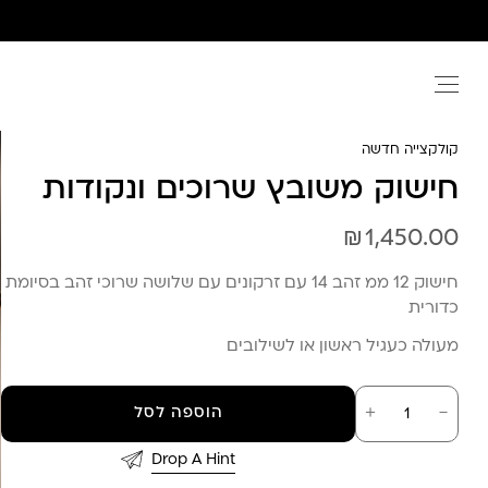
Ski
t
conten
קולקצייה חדשה
חישוק משובץ שרוכים ונקודות
₪
1,450.00
חישוק 12 ממ זהב 14 עם זרקונים עם שלושה שרוכי זהב בסיומת
כדורית
מעולה כעגיל ראשון או לשילובים
כמות
－
＋
הוספה לסל
של
חישוק
משובץ
Drop A Hint
שרוכים