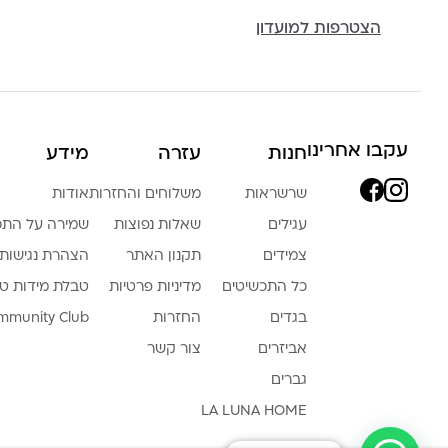
הצטרפות למועדון
עקבו אחרינו
חנות
עזרה
מידע
שרשראות
משלוחים והחזרות
אודות
עגילים
שאלות נפוצות
שמירה על התכ
צמידים
תקנון האתר
הצהרת נגישות
כל התכשיטים
מדיניות פרטיות
טבלת מידות ט
בגדים
החזרות
mmunity Club
אביזרים
צור קשר
גברים
LA LUNA HOME