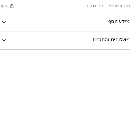
ונקודות
מק"ט:
92015
הצג ברקוד
שתף
Facebook
מידע נוסף
X
לה לונה
Google
משלוחים והחזרות
Pinterest
Whatsapp
שליח עד הבית- עד 7 ימי עסקים (לא כולל יום ביצוע ההזמנה)-
30 ש”ח
איסוף עצמי מהסטודיו- ללא עלות
משלוח חינם בקניה מעל 800 ש”ח
משלוחים לכל העולם באמצעות DHL בעלות של 180 ש”ח