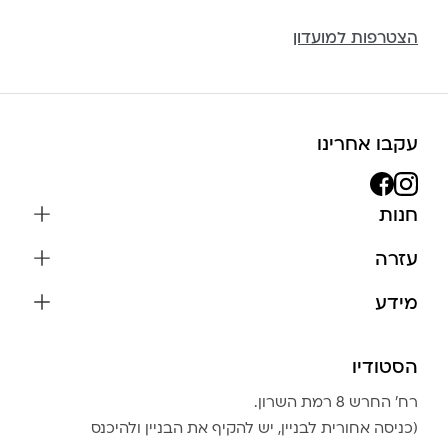
הצטרפות למועדון
עקבו אחרינו
חנות
שרשראות
עזרה
עגילים
משלוחים והחזרות
מידע
צמידים
שאלות נפוצות
אודות
כל התכשיטים
תקנון האתר
הסטודיו
שמירה על התכשיטים
בגדים
מדיניות פרטיות
הצהרת נגישות
אביזרים
רח׳ החרש 8 רמת השרון.
החזרות
טבלת מידות טבעות
(כניסה אחורית לבניין, יש להקיף את הבניין ולהיכנס
גברים
צור קשר