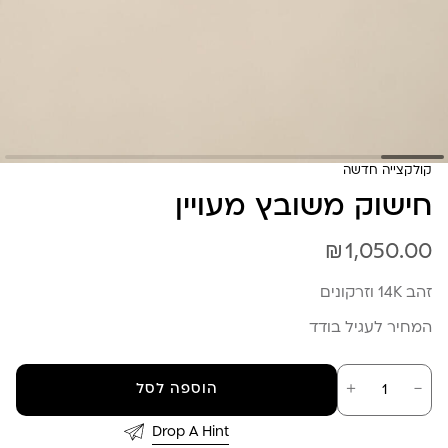
קולקצייה חדשה
חישוק משובץ מעויין
₪
1,050.00
זהב 14K וזרקונים
המחיר לעגיל בודד
כמות
－
＋
הוספה לסל
של
חישוק
משובץ
Drop A Hint
מעויין