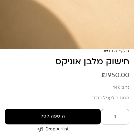
קולקצייה חדשה
חישוק מלבן אוניקס
₪
950.00
זהב 14K
המחיר לעגיל בודד
כמות
－
＋
הוספה לסל
של
חישוק
מלבן
Drop A Hint
אוניקס