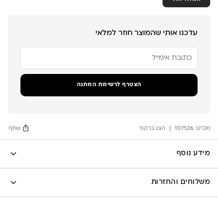
עדכנו אותי שהמוצר חוזר למלאי
הזן
את
כתובת
הדוא"ל
שלך
הצטרף לרשימת המתנה
כדי
להצטרף
לרשימת
ההמתנה
מק"ט:
עבור
107526
הצג ברקוד
שתף
מוצר
זה
Facebook
מידע נוסף
X
לה לונה
Google
משלוחים והחזרות
Pinterest
Whatsapp