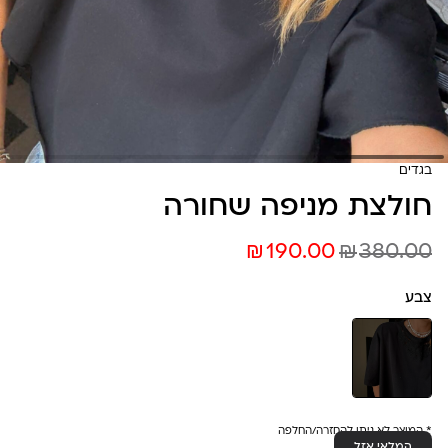
בגדים
חולצת מניפה שחורה
₪
₪
190.00
380.00
צבע
* המוצר לא ניתן להחזרה/החלפה
המלאי אזל