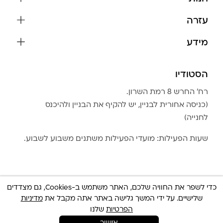
שרשראות
עזרה
עגילים
משלוחים והחזרות
מידע
צמידים
שאלות נפוצות
אודות
כל התכשיטים
תקנון האתר
הסטודיו
שמירה על התכשיטים
בגדים
מדיניות פרטיות
הצהרת נגישות
אביזרים
רח׳ החרש 8 רמת השרון.
החזרות
טבלת מידות טבעות
(כניסה אחורית לבניין, יש להקיף את הבניין ולהיכנס
גברים
צור קשר
לחנייה)
Community Club
LA LUNA HOME
שעות הפעילות: מועדי הפעילות משתנים משבוע לשבוע.
כדי לשפר את החוויה שלכם, האתר משתמש ב-Cookies, גם מצדדים
שלישיים. על ידי המשך גלישה באתר אתה מקבל את
מדיניות
© כל הזכויות שמורות 2025 Built By
IWP
צריכה עזרה ?
הפרטיות
שלנו