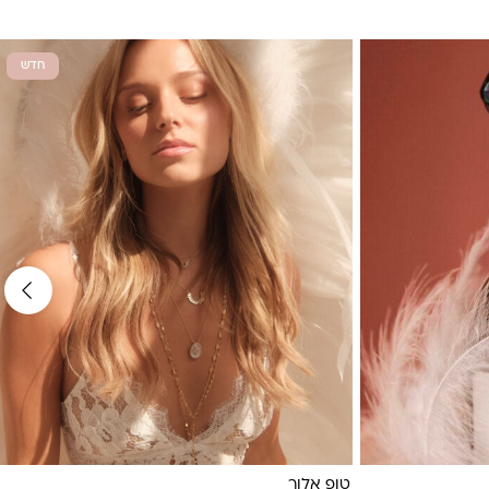
חדש
טופ אלור