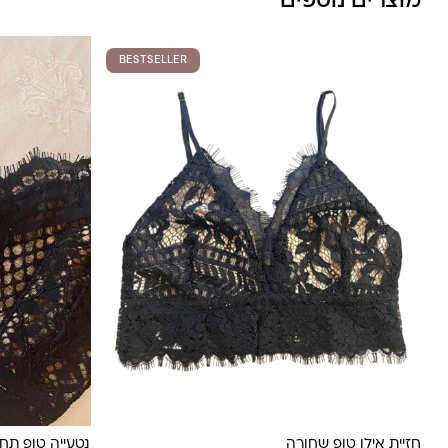
מוצרים נוספים
משלוח חינם בקניה מעל 800 ש”ח
משלוחים לכל העולם באמצעות DHL בעלות של 180 ש”ח
BESTSELLER
לונה מיה
חזיית אילן טופ שחורה
נטעייה טופ תח