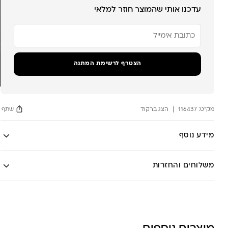
עדכנו אותי שהמוצר חוזר למלאי
הזן
את
כתובת
הדוא"ל
שלך
הצטרף לרשימת המתנה
כדי
להצטרף
לרשימת
ההמתנה
מק"ט:
עבור
116437
הצג ברקוד
שתף
מוצר
זה
Facebook
מידע נוסף
X
לה לונה
Google
משלוחים והחזרות
Pinterest
Whatsapp
שליח עד הבית- עד 7 ימי עסקים (לא כולל יום ביצוע ההזמנה)-
30 ש”ח
איסוף עצמי מהסטודיו- ללא עלות