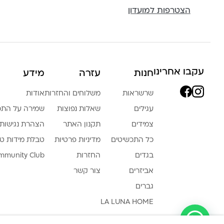
הצטרפות למועדון
עקבו אחרינו
חנות
עזרה
מידע
שרשראות
משלוחים והחזרות
אודות
עגילים
שאלות נפוצות
שמירה על התכ
צמידים
תקנון האתר
הצהרת נגישות
כל התכשיטים
מדיניות פרטיות
טבלת מידות ט
בגדים
החזרות
mmunity Club
אביזרים
צור קשר
גברים
LA LUNA HOME
צריכה עזרה ?