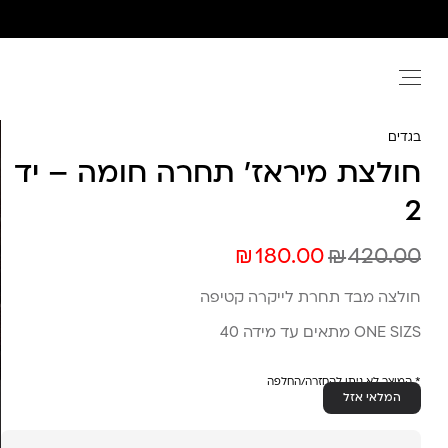
Ski
t
conten
בגדים
חולצת מיראז׳ תחרה חומה – יד
2
₪
₪
180.00
420.00
חולצה מבד תחרת לייקרה קטיפה
ONE SIZS מתאים עד מידה 40
* המוצר לא ניתן להחזרה/החלפה
המלאי אזל