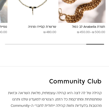
חגורת Anabella לב כפול
שרשרת קסיירו פניניה
גופיית
₪
₪
₪
טווח
80.00
480.00
450.00
–
500.00
מחירים:
עד
Community Club
קהילה של לה לונה היא קהילה עוצמתית, מלאת השראה וכזאת
שמתפתחת ומתרקמת כל הזמן. הצטרפו למועדון שלנו ותהנו
מהטבות בלעדיות וחוות קהילה ייחודית לחברי ה-Community