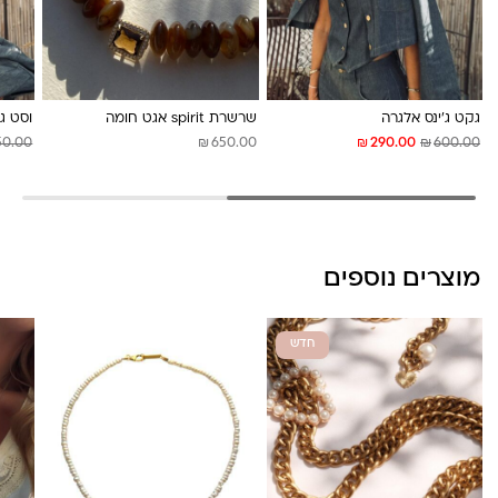
לונה מיה
גקט ג’ינס אלגרה
שרשרת spirit אגט חומה
וסט ג’
₪
₪
₪
50.00
650.00
290.00
600.00
מוצרים נוספים
חדש