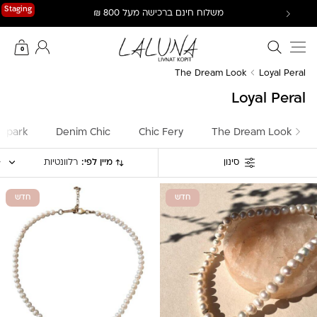
Ski
Staging
משלוח חינם ברכישה מעל 800 ₪
t
conten
חיפוש באתר
החשבון שלי
0
The Dream Look
Loyal Peral
Loyal Peral
Spark
Denim Chic
Chic Fery
The Dream Look
מיין לפי:
רלוונטיות
סינון
חדש
חדש