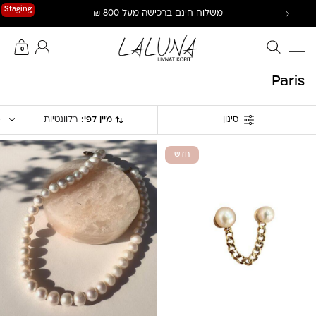
Ski
Staging
משלוח חינם ברכישה מעל 800 ₪
t
conten
חיפוש באתר
החשבון שלי
0
Paris
מיין לפי:
רלוונטיות
סינון
חדש