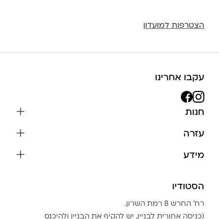
הצטרפות למועדון
עקבו אחרינו
חנות
שרשראות
עזרה
עגילים
משלוחים והחזרות
מידע
צמידים
שאלות נפוצות
אודות
כל התכשיטים
תקנון האתר
הסטודיו
שמירה על התכשיטים
בגדים
מדיניות פרטיות
הצהרת נגישות
אביזרים
רח׳ החרש 8 רמת השרון.
החזרות
טבלת מידות טבעות
(כניסה אחורית לבניין, יש להקיף את הבניין ולהיכנס
גברים