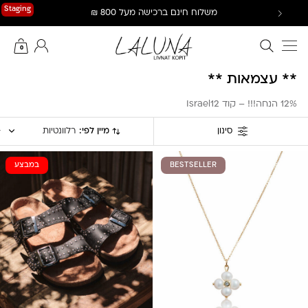
Ski
Staging
משלוח חינם ברכישה מעל 800 ₪
t
conten
חיפוש באתר
החשבון שלי
0
** עצמאות **
12% הנחה!!! – קוד Israel12
מיין לפי:
רלוונטיות
סינון
BESTSELLER
במבצע