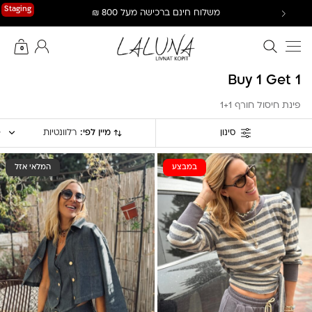
Ski
Staging
משלוח חינם ברכישה מעל 800 ₪
t
conten
חיפוש באתר
החשבון שלי
0
Buy 1 Get 1
פינת חיסול חורף 1+1
מיין לפי:
רלוונטיות
סינון
במבצע
המלאי אזל