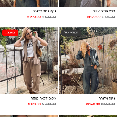
סריג פסים אלור
גקט ג’ינס אלגרה
₪
₪
₪
₪
290.00
600.00
190.00
469.00
המלאי אזל
במבצע
ג’ינס אלגרה
מכנס דגמח מוקה
₪
₪
₪
₪
190.00
400.00
260.00
550.00