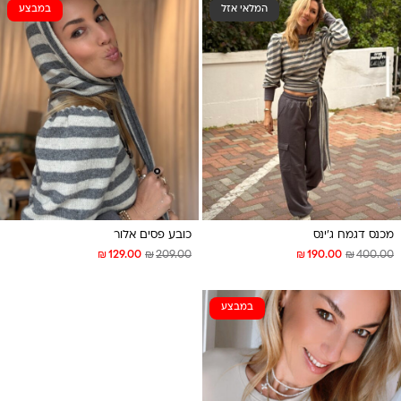
המלאי אזל
במבצע
מכנס דגמח ג’ינס
כובע פסים אלור
₪
₪
₪
₪
129.00
209.00
190.00
400.00
במבצע