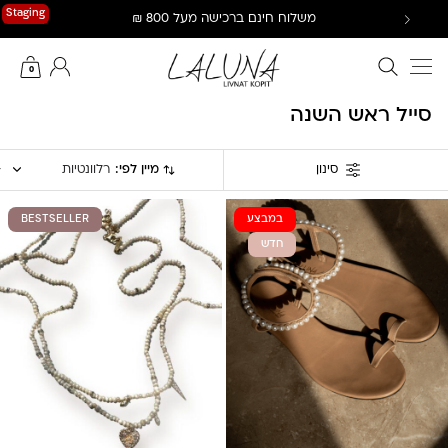
Ski
Staging
משלוח חינם ברכישה מעל 800 ₪
t
conten
חיפוש באתר
החשבון שלי
0
סייל ראש השנה
מיין לפי:
רלוונטיות
סינון
במבצע
BESTSELLER
חדש