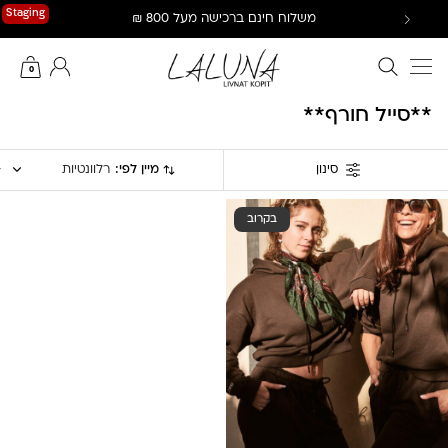
Ski
Staging
משלוח חינם ברכישה מעל 800 ₪
t
conten
חיפוש באתר
החשבון שלי
0
**סייל חורף**
מיין לפי:
רלוונטיות
סינון
בקרוב