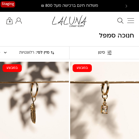
Ski
Staging
משלוח חינם ברכישה מעל 800 ₪
t
conten
חיפוש באתר
החשבון שלי
0
חנוכה סמפל
מיין לפי:
רלוונטיות
סינון
במבצע
במבצע