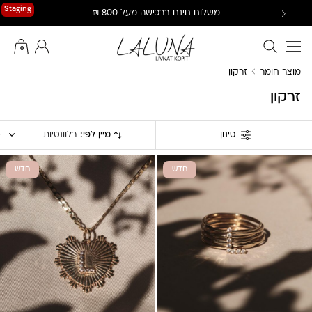
Ski
Staging
משלוח חינם ברכישה מעל 800 ₪
t
conten
חיפוש באתר
החשבון שלי
0
מוצר חומר
זרקון
זרקון
מיין לפי:
רלוונטיות
סינון
חדש
חדש