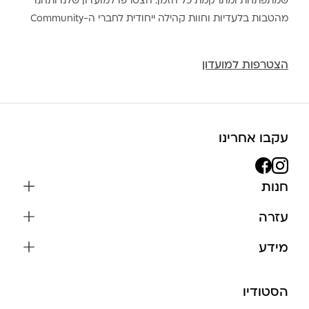
שמתפתחת ומתרקמת כל הזמן. הצטרפו למועדון שלנו ותהנו
מהטבות בלעדיות וחוות קהילה ייחודית לחברי ה-Community
הצטרפות למועדון
עקבו אחרינו
חנות
שרשראות
עזרה
עגילים
משלוחים והחזרות
מידע
צמידים
שאלות נפוצות
אודות
כל התכשיטים
תקנון האתר
הסטודיו
שמירה על התכשיטים
בגדים
מדיניות פרטיות