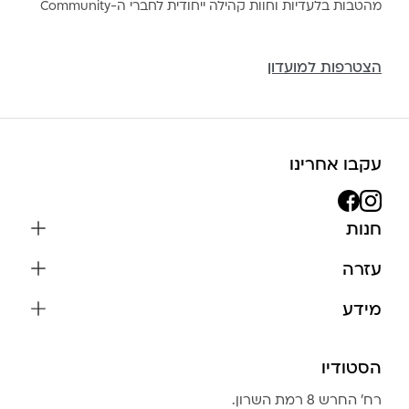
מהטבות בלעדיות וחוות קהילה ייחודית לחברי ה-Community
הצטרפות למועדון
עקבו אחרינו
חנות
שרשראות
עזרה
עגילים
משלוחים והחזרות
מידע
צמידים
שאלות נפוצות
אודות
כל התכשיטים
תקנון האתר
הסטודיו
שמירה על התכשיטים
בגדים
מדיניות פרטיות
הצהרת נגישות
אביזרים
רח׳ החרש 8 רמת השרון.