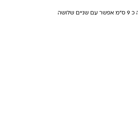
תחרה: פס תחרה רציף לאורך שני התפרים הצדדיים, מהחגורה ועד שולי החצאית. רוחב תחרה כ 9 ס”מ אפשר עם שניים שלושה