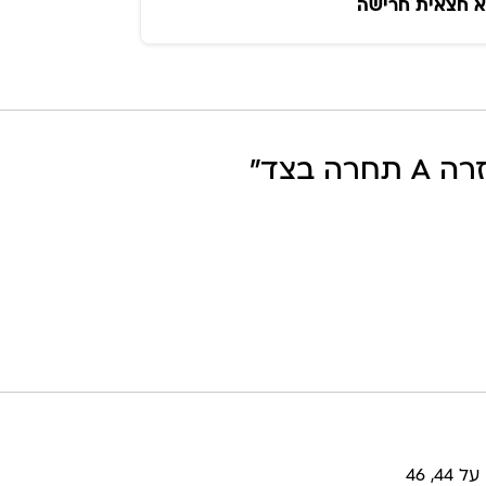
א חצאית חרישה
חרה בצד
”
, 46