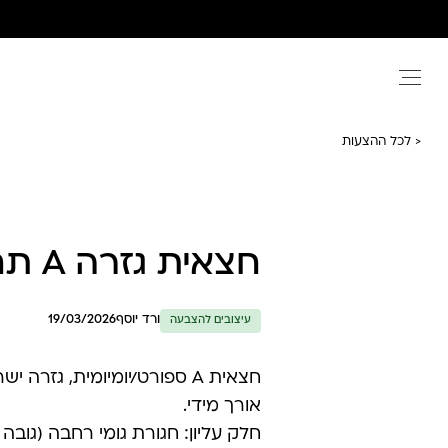
Ski
t
conten
< לכל ההצעות
חצאית גזרה A תחרה בצד
ורד יוסף
19/03/2026
עיצובים להצבעה
חצאית A ספורט/יומיומית, גזרה ישרה מעט מתרחבת.
אורך מידי.
חלק עליון: חגורת גומי רחבה (גובה 5–6 ס”מ),