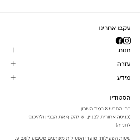
עקבו אחרינו
חנות
שרשראות
עזרה
עגילים
משלוחים והחזרות
מידע
צמידים
שאלות נפוצות
אודות
כל התכשיטים
תקנון האתר
הסטודיו
שמירה על התכשיטים
בגדים
מדיניות פרטיות
הצהרת נגישות
אביזרים
רח׳ החרש 8 רמת השרון.
החזרות
טבלת מידות טבעות
(כניסה אחורית לבניין, יש להקיף את הבניין ולהיכנס
גברים
צור קשר
לחנייה)
Community Club
LA LUNA HOME
שעות הפעילות: מועדי הפעילות משתנים משבוע לשבוע.