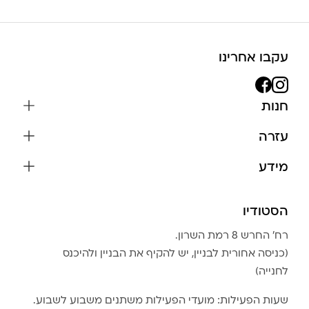
עקבו אחרינו
חנות
שרשראות
עזרה
עגילים
משלוחים והחזרות
מידע
צמידים
שאלות נפוצות
אודות
כל התכשיטים
תקנון האתר
הסטודיו
שמירה על התכשיטים
בגדים
מדיניות פרטיות
הצהרת נגישות
אביזרים
רח׳ החרש 8 רמת השרון.
החזרות
טבלת מידות טבעות
(כניסה אחורית לבניין, יש להקיף את הבניין ולהיכנס
גברים
צור קשר
לחנייה)
Community Club
LA LUNA HOME
שעות הפעילות: מועדי הפעילות משתנים משבוע לשבוע.