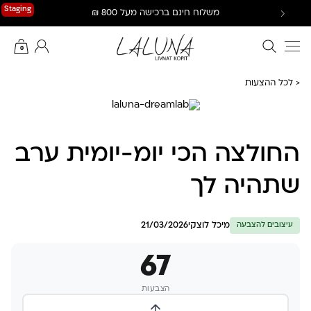
Ski
Staging
משלוח חינם ברכישה מעל 800 ₪
t
conten
חיפוש באתר
החשבון שלי
0
< לכל ההצעות
החולצה הכי יומ-יומית ערב
שתהיה לך
מיכל לוצקי
21/03/2026
עיצובים להצבעה
67
הצבעות