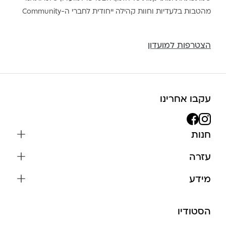
מהטבות בלעדיות וחוות קהילה ייחודית לחברי ה-Community
הצטרפות למועדון
עקבו אחרינו
חנות
שרשראות
עזרה
עגילים
משלוחים והחזרות
מידע
צמידים
שאלות נפוצות
אודות
כל התכשיטים
תקנון האתר
הסטודיו
שמירה על התכשיטים
בגדים
מדיניות פרטיות