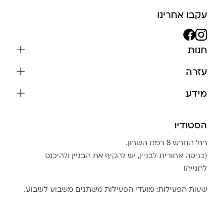
עקבו אחרינו
חנות
שרשראות
עזרה
עגילים
משלוחים והחזרות
מידע
צמידים
שאלות נפוצות
אודות
כל התכשיטים
תקנון האתר
הסטודיו
שמירה על התכשיטים
בגדים
מדיניות פרטיות
הצהרת נגישות
אביזרים
רח׳ החרש 8 רמת השרון.
החזרות
טבלת מידות טבעות
(כניסה אחורית לבניין, יש להקיף את הבניין ולהיכנס
גברים
צור קשר
לחנייה)
Community Club
LA LUNA HOME
שעות הפעילות: מועדי הפעילות משתנים משבוע לשבוע.