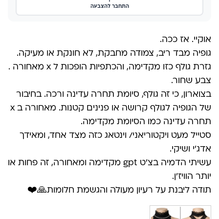
התחבר להצבעה
אוקיי. אז ככה.
גופיה מבד ריב, צמודה מחבקת, לא חונקת או מעיקה.
גזרת גולף כזו מקדימה, והכתפיות הופכות ל x מאחורה .
צבע שחור.
בצוארון, כי זה גולף, סיומת תחרה עדינה ורכה. בחיבור
של הגופיה לגולף קרושה או פנינים קטנות. מאחורה ב x
תחרה עדינה כמו הסיומת מקדימה.
סטייל מעט ויקטוריאני/ וינטאג כזה מצד אחד, ומאידך
אדג’י ושיקי.
עשיתי הדמיה בצ’ט gpt מקדימה ומאחורה, זה פחות או
יותר הוויז’ן.
תודה ליבנת על רעיון מעולה והגשמת חלומות🙏❤️