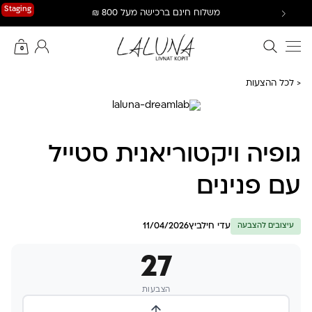
Ski
Staging
משלוח חינם ברכישה מעל 800 ₪
t
conten
חיפוש באתר
החשבון שלי
0
< לכל ההצעות
גופיה ויקטוריאנית סטייל
עם פנינים
עדי חילביץ
11/04/2026
עיצובים להצבעה
27
הצבעות