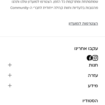
שמתפתחת ומתרקמת כל הזמן. הצטרפו למועדון שלנו ותהנו
מהטבות בלעדיות וחוות קהילה ייחודית לחברי ה-Community
הצטרפות למועדון
עקבו אחרינו
חנות
שרשראות
עזרה
עגילים
משלוחים והחזרות
מידע
צמידים
שאלות נפוצות
אודות
כל התכשיטים
תקנון האתר
הסטודיו
שמירה על התכשיטים
בגדים
מדיניות פרטיות