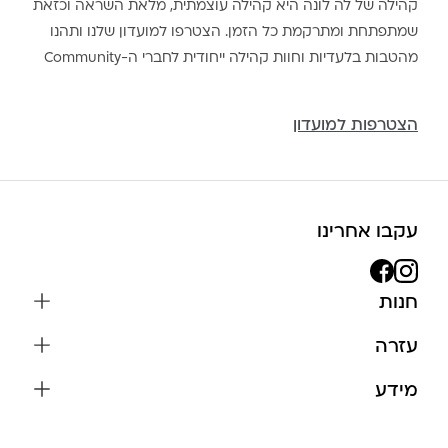
קהילה של לה לונה היא קהילה עוצמתית, מלאת השראה וכזאת
שמתפתחת ומתרקמת כל הזמן. הצטרפו למועדון שלנו ותהנו
מהטבות בלעדיות וחוות קהילה ייחודית לחברי ה-Community
הצטרפות למועדון
עקבו אחרינו
חנות
שרשראות
עזרה
עגילים
משלוחים והחזרות
מידע
צמידים
שאלות נפוצות
אודות
כל התכשיטים
תקנון האתר