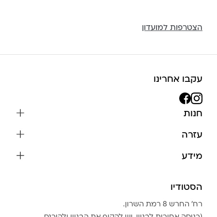
הצטרפות למועדון
עקבו אחרינו
חנות
שרשראות
עזרה
עגילים
משלוחים והחזרות
מידע
צמידים
שאלות נפוצות
אודות
כל התכשיטים
תקנון האתר
הסטודיו
שמירה על התכשיטים
בגדים
מדיניות פרטיות
הצהרת נגישות
אביזרים
רח׳ החרש 8 רמת השרון.
החזרות
טבלת מידות טבעות