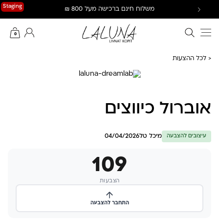
Ski
Staging
משלוח חינם ברכישה מעל 800 ₪
t
conten
חיפוש באתר
החשבון שלי
0
< לכל ההצעות
אוברול כיווצים
מיכל טל
04/04/2026
עיצובים להצבעה
109
הצבעות
התחבר להצבעה