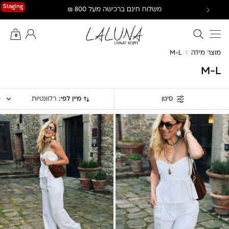
Ski
Staging
משלוח חינם ברכישה מעל 800 ₪
t
conten
חיפוש באתר
החשבון שלי
0
מוצר מידה
M-L
M-L
מיין לפי:
רלוונטיות
סינון