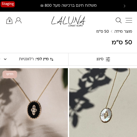
Ski
Staging
משלוח חינם ברכישה מעל 800 ₪
t
conten
חיפוש באתר
החשבון שלי
0
מוצר מידה
50 ס"מ
50 ס"מ
מיין לפי:
רלוונטיות
סינון
חדש